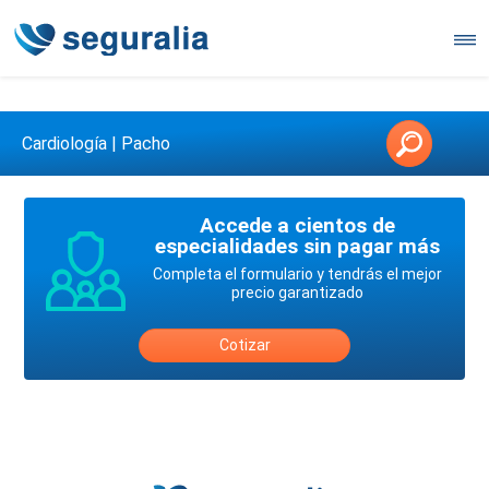
Contáctanos en 3147146006
Cardiología | Pacho
Accede a cientos de
especialidades sin pagar más
Completa el formulario y tendrás el mejor
precio garantizado
Cotizar