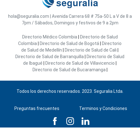
hola@seguralia.com
|
Avenida Carrera 68 # 75a-50
L a V de 8 a
7pm / Sábados, Domingos y festivos de 9 a 2pm
Directorio Médico Colombia
|
Directorio de Salud
Colombia
|
Directorio de Salud de Bogotá
|
Directorio
de Salud de Medellín
|
Directorio de Salud de Cali
|
Directorio de Salud de Barranquilla
|
Directorio de Salud
de Ibagué
|
Directorio de Salud de Villavicencio
|
Directorio de Salud de Bucaramanga
|
Todos los derechos reservados. 2023. Seguralia Ltda.
Preguntas frecuentes
Terminos y Condiciones