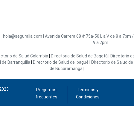
hola@seguralia.com
|
Avenida Carrera 68 # 75a-50
L a V de 8 a 7pm 
9 a 2pm
ectorio de Salud Colombia
|
Directorio de Salud de Bogotá
|
Directorio d
d de Barranquilla
|
Directorio de Salud de Ibagué
|
Directorio de Salud de 
de Bucaramanga
|
2023.
Preguntas
Terminos y
frecuentes
Condiciones