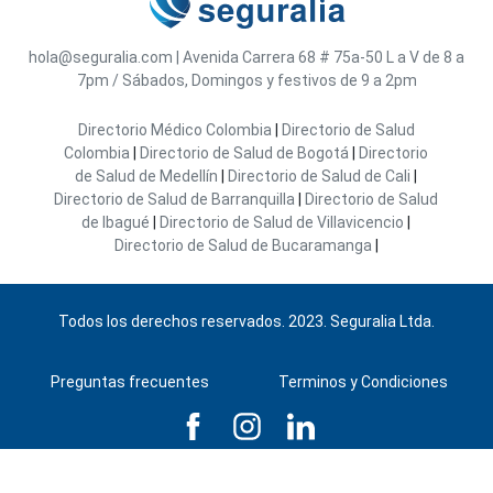
hola@seguralia.com
|
Avenida Carrera 68 # 75a-50
L a V de 8 a
7pm / Sábados, Domingos y festivos de 9 a 2pm
Directorio Médico Colombia
|
Directorio de Salud
Colombia
|
Directorio de Salud de Bogotá
|
Directorio
de Salud de Medellín
|
Directorio de Salud de Cali
|
Directorio de Salud de Barranquilla
|
Directorio de Salud
de Ibagué
|
Directorio de Salud de Villavicencio
|
Directorio de Salud de Bucaramanga
|
Todos los derechos reservados. 2023. Seguralia Ltda.
Preguntas frecuentes
Terminos y Condiciones