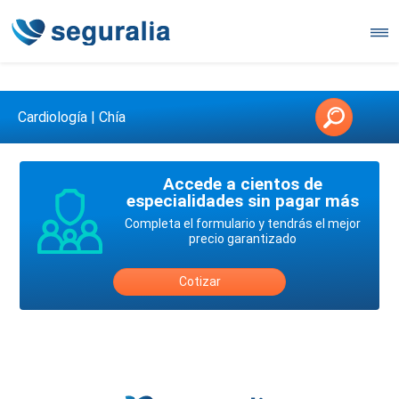
Contáctanos en 3147146006
Cardiología | Chía
Accede a cientos de
especialidades sin pagar más
Completa el formulario y tendrás el mejor
precio garantizado
Cotizar