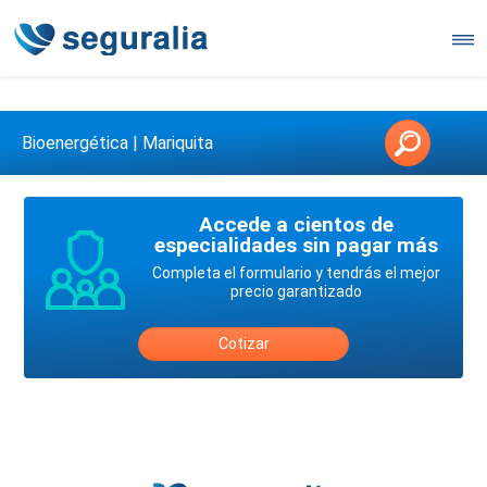
Contáctanos en 3147146006
Bioenergética | Mariquita
Accede a cientos de
especialidades sin pagar más
Completa el formulario y tendrás el mejor
precio garantizado
Cotizar