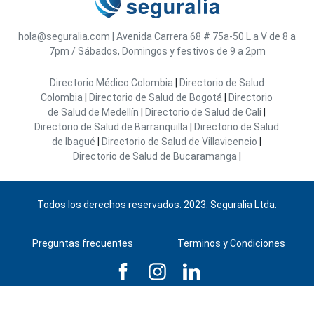
hola@seguralia.com
|
Avenida Carrera 68 # 75a-50
L a V de 8 a
7pm / Sábados, Domingos y festivos de 9 a 2pm
Directorio Médico Colombia
|
Directorio de Salud
Colombia
|
Directorio de Salud de Bogotá
|
Directorio
de Salud de Medellín
|
Directorio de Salud de Cali
|
Directorio de Salud de Barranquilla
|
Directorio de Salud
de Ibagué
|
Directorio de Salud de Villavicencio
|
Directorio de Salud de Bucaramanga
|
Todos los derechos reservados. 2023. Seguralia Ltda.
Preguntas frecuentes
Terminos y Condiciones