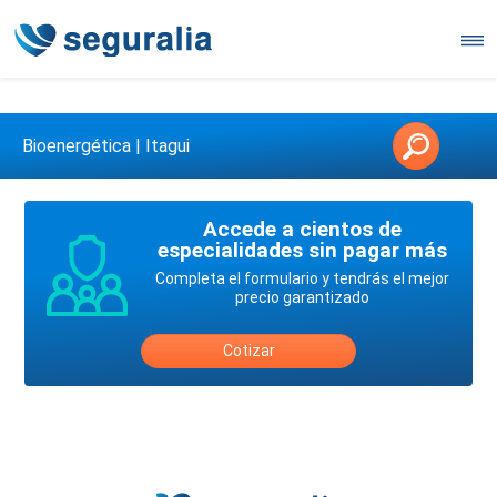
Contáctanos en 3147146006
Bioenergética | Itagui
Accede a cientos de
especialidades sin pagar más
Completa el formulario y tendrás el mejor
precio garantizado
Cotizar