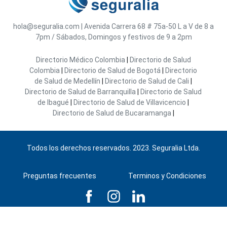
hola@seguralia.com
|
Avenida Carrera 68 # 75a-50
L a V de 8 a
7pm / Sábados, Domingos y festivos de 9 a 2pm
Directorio Médico Colombia
|
Directorio de Salud
Colombia
|
Directorio de Salud de Bogotá
|
Directorio
de Salud de Medellín
|
Directorio de Salud de Cali
|
Directorio de Salud de Barranquilla
|
Directorio de Salud
de Ibagué
|
Directorio de Salud de Villavicencio
|
Directorio de Salud de Bucaramanga
|
Todos los derechos reservados. 2023. Seguralia Ltda.
Preguntas frecuentes
Terminos y Condiciones