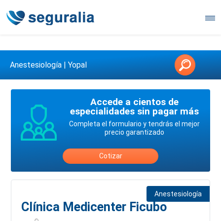
Contáctanos en 3147146006
Anestesiología | Yopal
Accede a cientos de
especialidades sin pagar más
Completa el formulario y tendrás el mejor
precio garantizado
Cotizar
Anestesiología
Clínica Medicenter Ficubo