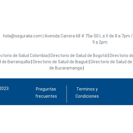
hola@seguralia.com
|
Avenida Carrera 68 # 75a-50
L a V de 8 a 7pm 
9 a 2pm
ectorio de Salud Colombia
|
Directorio de Salud de Bogotá
|
Directorio d
d de Barranquilla
|
Directorio de Salud de Ibagué
|
Directorio de Salud de 
de Bucaramanga
|
2023.
Preguntas
Terminos y
frecuentes
Condiciones