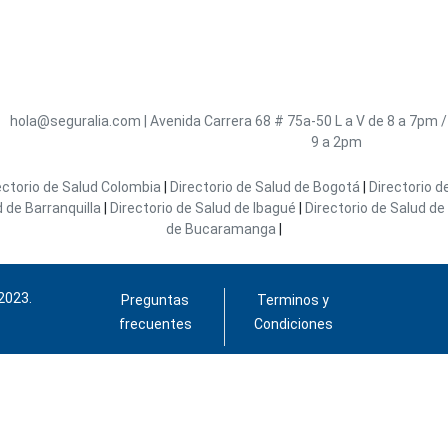
hola@seguralia.com
|
Avenida Carrera 68 # 75a-50
L a V de 8 a 7pm 
9 a 2pm
ectorio de Salud Colombia
|
Directorio de Salud de Bogotá
|
Directorio d
d de Barranquilla
|
Directorio de Salud de Ibagué
|
Directorio de Salud de 
de Bucaramanga
|
2023.
Preguntas
Terminos y
frecuentes
Condiciones