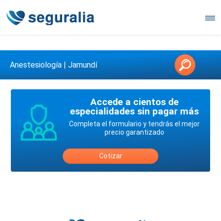
Contáctanos en 3147146006
Anestesiología | Jamundí
Accede a cientos de
especialidades sin pagar más
Completa el formulario y tendrás el mejor
precio garantizado
Cotizar