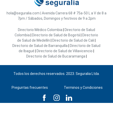
hola@seguralia.com
|
Avenida Carrera 68 # 75a-50
L a V de 8 a
7pm / Sábados, Domingos y festivos de 9 a 2pm
Directorio Médico Colombia
|
Directorio de Salud
Colombia
|
Directorio de Salud de Bogotá
|
Directorio
de Salud de Medellín
|
Directorio de Salud de Cali
|
Directorio de Salud de Barranquilla
|
Directorio de Salud
de Ibagué
|
Directorio de Salud de Villavicencio
|
Directorio de Salud de Bucaramanga
|
Todos los derechos reservados. 2023. Seguralia Ltda.
Preguntas frecuentes
Terminos y Condiciones