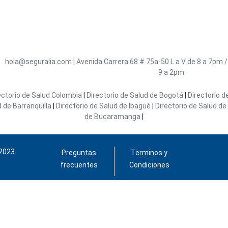
hola@seguralia.com
|
Avenida Carrera 68 # 75a-50
L a V de 8 a 7pm 
9 a 2pm
ectorio de Salud Colombia
|
Directorio de Salud de Bogotá
|
Directorio d
d de Barranquilla
|
Directorio de Salud de Ibagué
|
Directorio de Salud de 
de Bucaramanga
|
2023.
Preguntas
Terminos y
frecuentes
Condiciones