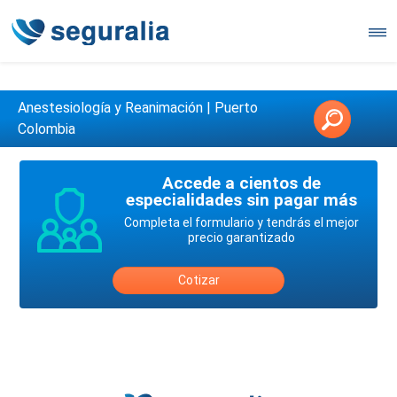
Contáctanos en 3147146006
Anestesiología y Reanimación | Puerto
Colombia
Accede a cientos de
especialidades sin pagar más
Completa el formulario y tendrás el mejor
precio garantizado
Cotizar