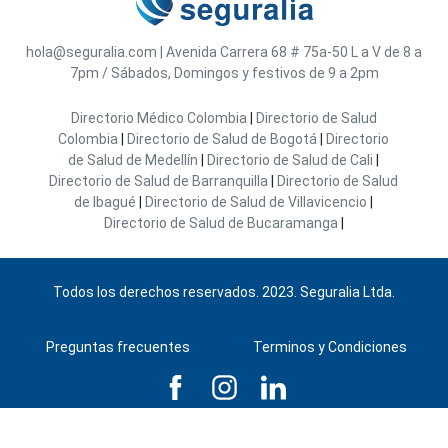
hola@seguralia.com
|
Avenida Carrera 68 # 75a-50
L a V de 8 a
7pm / Sábados, Domingos y festivos de 9 a 2pm
Directorio Médico Colombia
|
Directorio de Salud
Colombia
|
Directorio de Salud de Bogotá
|
Directorio
de Salud de Medellín
|
Directorio de Salud de Cali
|
Directorio de Salud de Barranquilla
|
Directorio de Salud
de Ibagué
|
Directorio de Salud de Villavicencio
|
Directorio de Salud de Bucaramanga
|
Todos los derechos reservados. 2023. Seguralia Ltda.
Preguntas frecuentes
Terminos y Condiciones