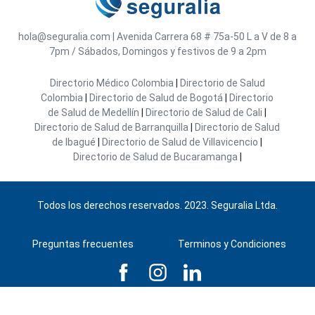
hola@seguralia.com
|
Avenida Carrera 68 # 75a-50
L a V de 8 a
7pm / Sábados, Domingos y festivos de 9 a 2pm
Directorio Médico Colombia
|
Directorio de Salud
Colombia
|
Directorio de Salud de Bogotá
|
Directorio
de Salud de Medellín
|
Directorio de Salud de Cali
|
Directorio de Salud de Barranquilla
|
Directorio de Salud
de Ibagué
|
Directorio de Salud de Villavicencio
|
Directorio de Salud de Bucaramanga
|
Todos los derechos reservados. 2023. Seguralia Ltda.
Preguntas frecuentes
Terminos y Condiciones