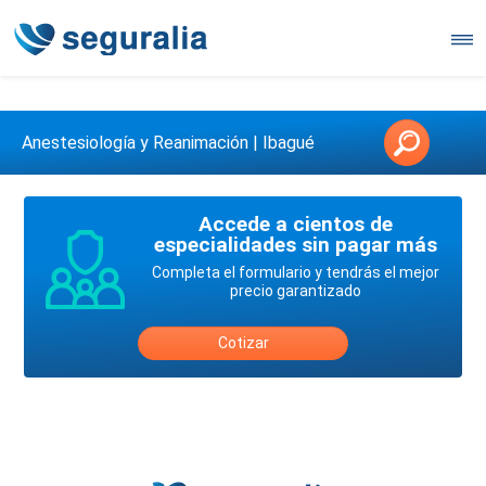
Contáctanos en 3147146006
Anestesiología y Reanimación | Ibagué
Accede a cientos de
especialidades sin pagar más
Completa el formulario y tendrás el mejor
precio garantizado
Cotizar