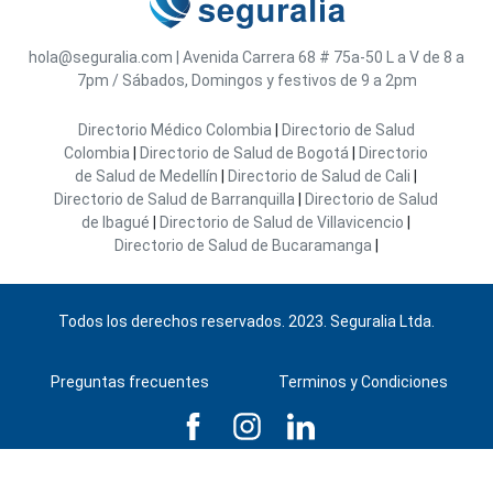
hola@seguralia.com
|
Avenida Carrera 68 # 75a-50
L a V de 8 a
7pm / Sábados, Domingos y festivos de 9 a 2pm
Directorio Médico Colombia
|
Directorio de Salud
Colombia
|
Directorio de Salud de Bogotá
|
Directorio
de Salud de Medellín
|
Directorio de Salud de Cali
|
Directorio de Salud de Barranquilla
|
Directorio de Salud
de Ibagué
|
Directorio de Salud de Villavicencio
|
Directorio de Salud de Bucaramanga
|
Todos los derechos reservados. 2023. Seguralia Ltda.
Preguntas frecuentes
Terminos y Condiciones