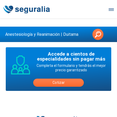
Contáctanos en 3147146006
Anestesiología y Reanimación | Duitama
Accede a cientos de
especialidades sin pagar más
Completa el formulario y tendrás el mejor
precio garantizado
Cotizar