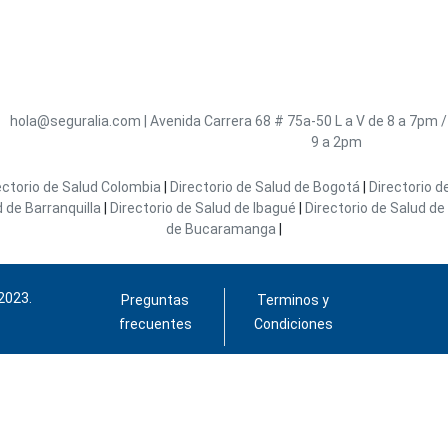
hola@seguralia.com
|
Avenida Carrera 68 # 75a-50
L a V de 8 a 7pm 
9 a 2pm
ectorio de Salud Colombia
|
Directorio de Salud de Bogotá
|
Directorio d
d de Barranquilla
|
Directorio de Salud de Ibagué
|
Directorio de Salud de 
de Bucaramanga
|
2023.
Preguntas
Terminos y
frecuentes
Condiciones