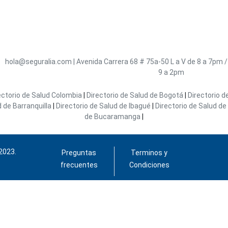
hola@seguralia.com
|
Avenida Carrera 68 # 75a-50
L a V de 8 a 7pm 
9 a 2pm
ectorio de Salud Colombia
|
Directorio de Salud de Bogotá
|
Directorio d
d de Barranquilla
|
Directorio de Salud de Ibagué
|
Directorio de Salud de 
de Bucaramanga
|
2023.
Preguntas
Terminos y
frecuentes
Condiciones