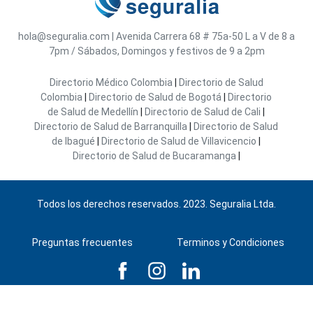
hola@seguralia.com
|
Avenida Carrera 68 # 75a-50
L a V de 8 a
7pm / Sábados, Domingos y festivos de 9 a 2pm
Directorio Médico Colombia
|
Directorio de Salud
Colombia
|
Directorio de Salud de Bogotá
|
Directorio
de Salud de Medellín
|
Directorio de Salud de Cali
|
Directorio de Salud de Barranquilla
|
Directorio de Salud
de Ibagué
|
Directorio de Salud de Villavicencio
|
Directorio de Salud de Bucaramanga
|
Todos los derechos reservados. 2023. Seguralia Ltda.
Preguntas frecuentes
Terminos y Condiciones