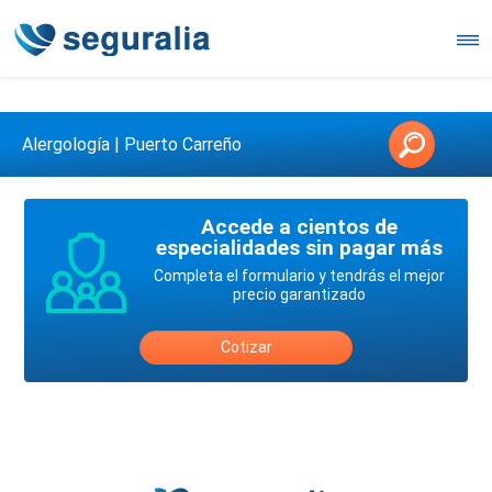
Contáctanos en 3147146006
Alergología | Puerto Carreño
Accede a cientos de
especialidades sin pagar más
Completa el formulario y tendrás el mejor
precio garantizado
Cotizar