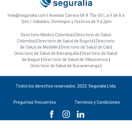
hola@seguralia.com
|
Avenida Carrera 68 # 75a-50
L a V de 8 a
7pm / Sábados, Domingos y festivos de 9 a 2pm
Directorio Médico Colombia
|
Directorio de Salud
Colombia
|
Directorio de Salud de Bogotá
|
Directorio
de Salud de Medellín
|
Directorio de Salud de Cali
|
Directorio de Salud de Barranquilla
|
Directorio de Salud
de Ibagué
|
Directorio de Salud de Villavicencio
|
Directorio de Salud de Bucaramanga
|
Todos los derechos reservados. 2023. Seguralia Ltda.
Preguntas frecuentes
Terminos y Condiciones