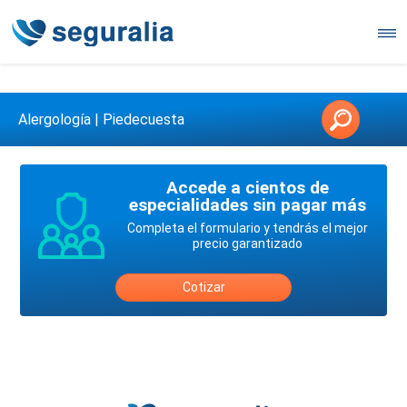
Contáctanos en 3147146006
Alergología | Piedecuesta
Accede a cientos de
especialidades sin pagar más
Completa el formulario y tendrás el mejor
precio garantizado
Cotizar