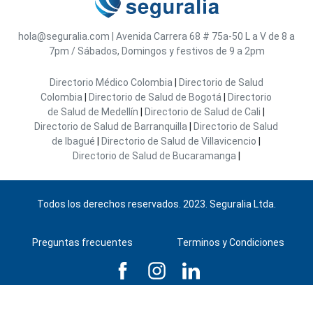
hola@seguralia.com
|
Avenida Carrera 68 # 75a-50
L a V de 8 a
7pm / Sábados, Domingos y festivos de 9 a 2pm
Directorio Médico Colombia
|
Directorio de Salud
Colombia
|
Directorio de Salud de Bogotá
|
Directorio
de Salud de Medellín
|
Directorio de Salud de Cali
|
Directorio de Salud de Barranquilla
|
Directorio de Salud
de Ibagué
|
Directorio de Salud de Villavicencio
|
Directorio de Salud de Bucaramanga
|
Todos los derechos reservados. 2023. Seguralia Ltda.
Preguntas frecuentes
Terminos y Condiciones