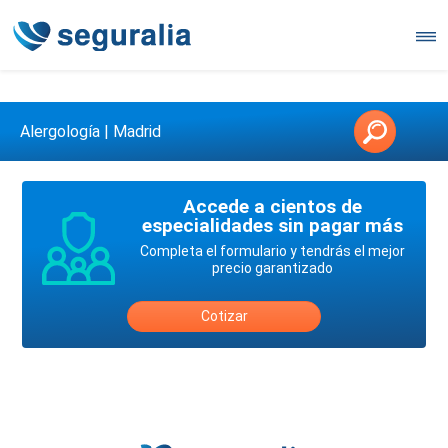
Contáctanos en 3147146006
Alergología | Madrid
Accede a cientos de
especialidades sin pagar más
Completa el formulario y tendrás el mejor
precio garantizado
Cotizar