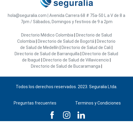
hola@seguralia.com
|
Avenida Carrera 68 # 75a-50
L a V de 8 a
7pm / Sábados, Domingos y festivos de 9 a 2pm
Directorio Médico Colombia
|
Directorio de Salud
Colombia
|
Directorio de Salud de Bogotá
|
Directorio
de Salud de Medellín
|
Directorio de Salud de Cali
|
Directorio de Salud de Barranquilla
|
Directorio de Salud
de Ibagué
|
Directorio de Salud de Villavicencio
|
Directorio de Salud de Bucaramanga
|
Todos los derechos reservados. 2023. Seguralia Ltda.
Preguntas frecuentes
Terminos y Condiciones