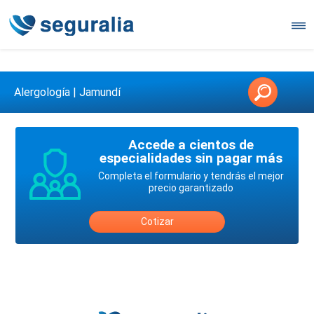
Contáctanos en 3147146006
Alergología | Jamundí
Accede a cientos de
especialidades sin pagar más
Completa el formulario y tendrás el mejor
precio garantizado
Cotizar