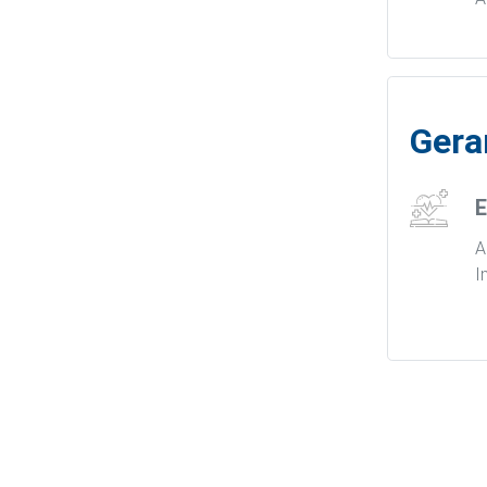
Gera
E
A
I