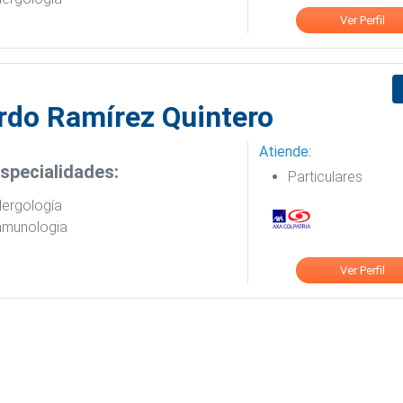
Ver Perfil
rdo Ramírez Quintero
Atiende:
specialidades:
Particulares
lergología
nmunologia
Ver Perfil