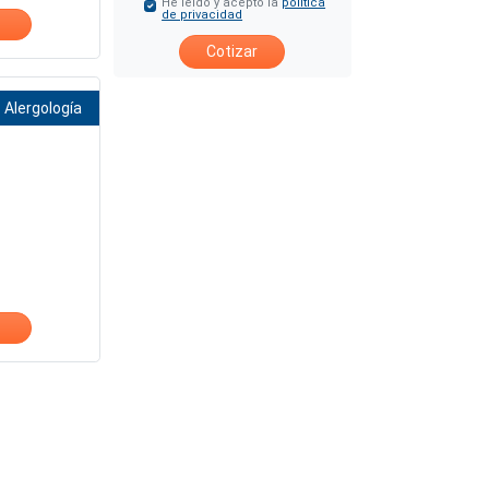
He leído y acepto la
política
de privacidad
Cotizar
Alergología