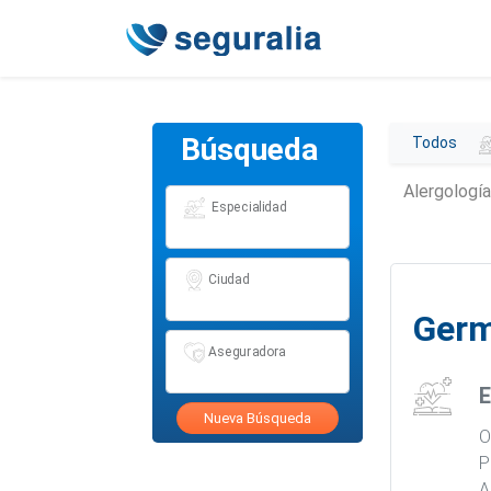
Búsqueda
Todos
Alergología
Especialidad
Ciudad
Germ
Aseguradora
E
Nueva Búsqueda
O
P
A