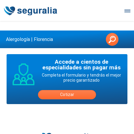
Contáctanos en 3147146006
Alergología | Florencia
Accede a cientos de
especialidades sin pagar más
Completa el formulario y tendrás el mejor
precio garantizado
Cotizar