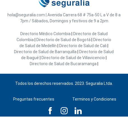
hola@seguralia.com
|
Avenida Carrera 68 # 75a-50
L a V de 8 a
7pm / Sábados, Domingos y festivos de 9 a 2pm
Directorio Médico Colombia
|
Directorio de Salud
Colombia
|
Directorio de Salud de Bogotá
|
Directorio
de Salud de Medellín
|
Directorio de Salud de Cali
|
Directorio de Salud de Barranquilla
|
Directorio de Salud
de Ibagué
|
Directorio de Salud de Villavicencio
|
Directorio de Salud de Bucaramanga
|
Todos los derechos reservados. 2023. Seguralia Ltda.
Preguntas frecuentes
Terminos y Condiciones