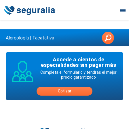
Contáctanos en 3147146006
Alergología | Facatativa
Accede a cientos de
especialidades sin pagar más
Completa el formulario y tendrás el mejor
precio garantizado
Cotizar