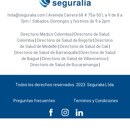
hola@seguralia.com
|
Avenida Carrera 68 # 75a-50
L a V de 8 a
7pm / Sábados, Domingos y festivos de 9 a 2pm
Directorio Médico Colombia
|
Directorio de Salud
Colombia
|
Directorio de Salud de Bogotá
|
Directorio
de Salud de Medellín
|
Directorio de Salud de Cali
|
Directorio de Salud de Barranquilla
|
Directorio de Salud
de Ibagué
|
Directorio de Salud de Villavicencio
|
Directorio de Salud de Bucaramanga
|
Todos los derechos reservados. 2023. Seguralia Ltda.
Preguntas frecuentes
Terminos y Condiciones