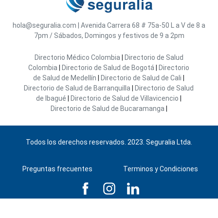
hola@seguralia.com
|
Avenida Carrera 68 # 75a-50
L a V de 8 a
7pm / Sábados, Domingos y festivos de 9 a 2pm
Directorio Médico Colombia
|
Directorio de Salud
Colombia
|
Directorio de Salud de Bogotá
|
Directorio
de Salud de Medellín
|
Directorio de Salud de Cali
|
Directorio de Salud de Barranquilla
|
Directorio de Salud
de Ibagué
|
Directorio de Salud de Villavicencio
|
Directorio de Salud de Bucaramanga
|
Todos los derechos reservados. 2023. Seguralia Ltda.
Preguntas frecuentes
Terminos y Condiciones