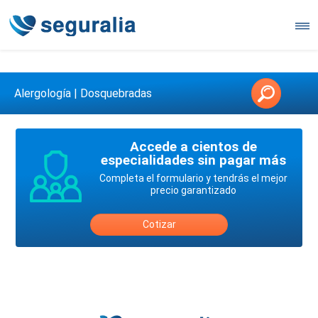
Contáctanos en 3147146006
Alergología | Dosquebradas
Accede a cientos de
especialidades sin pagar más
Completa el formulario y tendrás el mejor
precio garantizado
Cotizar