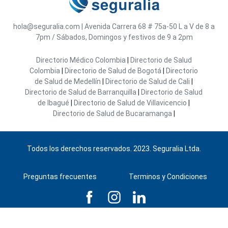
hola@seguralia.com
|
Avenida Carrera 68 # 75a-50
L a V de 8 a
7pm / Sábados, Domingos y festivos de 9 a 2pm
Directorio Médico Colombia
|
Directorio de Salud
Colombia
|
Directorio de Salud de Bogotá
|
Directorio
de Salud de Medellín
|
Directorio de Salud de Cali
|
Directorio de Salud de Barranquilla
|
Directorio de Salud
de Ibagué
|
Directorio de Salud de Villavicencio
|
Directorio de Salud de Bucaramanga
|
Todos los derechos reservados. 2023. Seguralia Ltda.
Preguntas frecuentes
Terminos y Condiciones