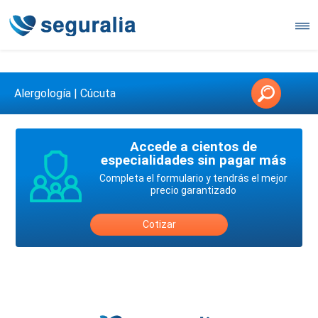
Contáctanos en 3147146006
Alergología | Cúcuta
Accede a cientos de
especialidades sin pagar más
Completa el formulario y tendrás el mejor
precio garantizado
Cotizar