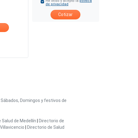
He leído y acepto la
política
de privacidad
Cotizar
/ Sábados, Domingos y festivos de
e Salud de Medellín
|
Directorio de
Villavicencio
|
Directorio de Salud