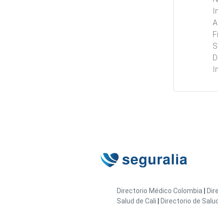
I
A
F
S
D
I
Directorio Médico Colombia
|
Dir
Salud de Cali
|
Directorio de Salu