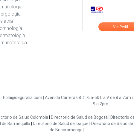
nmunología
lergología
isiatría
Ver Perfil
omnología
ermatología
nmunoterapia
hola@seguralia.com
|
Avenida Carrera 68 # 75a-50
L a V de 8 a 7pm 
9 a 2pm
ectorio de Salud Colombia
|
Directorio de Salud de Bogotá
|
Directorio d
d de Barranquilla
|
Directorio de Salud de Ibagué
|
Directorio de Salud de 
de Bucaramanga
|