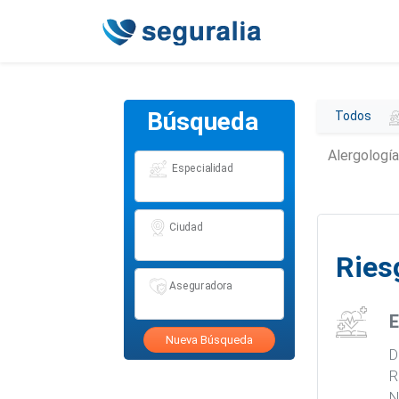
Búsqueda
Todos
Alergologí
Especialidad
Ciudad
Ries
Aseguradora
E
Nueva Búsqueda
D
R
N