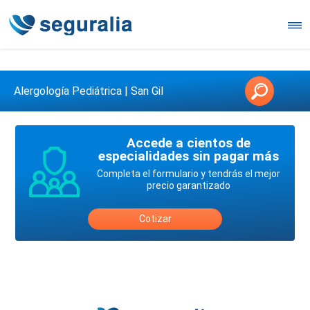
Contáctanos en 3147146006
Alergología Pediátrica | San Gil
Accede a cientos de
especialidades sin pagar más
Completa el formulario y tendrás el mejor
precio garantizado
Cotizar