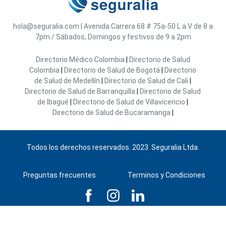
hola@seguralia.com
|
Avenida Carrera 68 # 75a-50
L a V de 8 a
7pm / Sábados, Domingos y festivos de 9 a 2pm
Directorio Médico Colombia
|
Directorio de Salud
Colombia
|
Directorio de Salud de Bogotá
|
Directorio
de Salud de Medellín
|
Directorio de Salud de Cali
|
Directorio de Salud de Barranquilla
|
Directorio de Salud
de Ibagué
|
Directorio de Salud de Villavicencio
|
Directorio de Salud de Bucaramanga
|
Todos los derechos reservados. 2023. Seguralia Ltda.
Preguntas frecuentes
Terminos y Condiciones