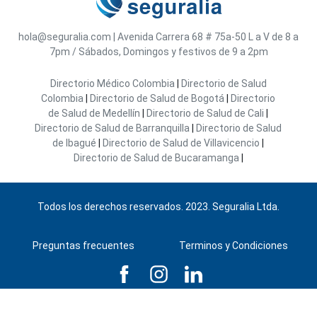
hola@seguralia.com
|
Avenida Carrera 68 # 75a-50
L a V de 8 a
7pm / Sábados, Domingos y festivos de 9 a 2pm
Directorio Médico Colombia
|
Directorio de Salud
Colombia
|
Directorio de Salud de Bogotá
|
Directorio
de Salud de Medellín
|
Directorio de Salud de Cali
|
Directorio de Salud de Barranquilla
|
Directorio de Salud
de Ibagué
|
Directorio de Salud de Villavicencio
|
Directorio de Salud de Bucaramanga
|
Todos los derechos reservados. 2023. Seguralia Ltda.
Preguntas frecuentes
Terminos y Condiciones