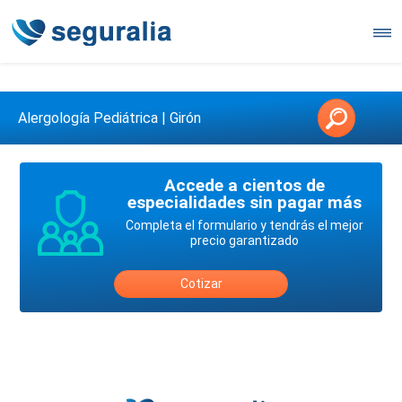
Contáctanos en 3147146006
Alergología Pediátrica | Girón
Accede a cientos de
especialidades sin pagar más
Completa el formulario y tendrás el mejor
precio garantizado
Cotizar