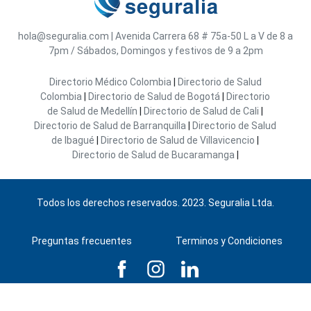
hola@seguralia.com
|
Avenida Carrera 68 # 75a-50
L a V de 8 a
7pm / Sábados, Domingos y festivos de 9 a 2pm
Directorio Médico Colombia
|
Directorio de Salud
Colombia
|
Directorio de Salud de Bogotá
|
Directorio
de Salud de Medellín
|
Directorio de Salud de Cali
|
Directorio de Salud de Barranquilla
|
Directorio de Salud
de Ibagué
|
Directorio de Salud de Villavicencio
|
Directorio de Salud de Bucaramanga
|
Todos los derechos reservados. 2023. Seguralia Ltda.
Preguntas frecuentes
Terminos y Condiciones