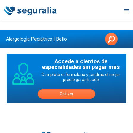
Contáctanos en 3147146006
Alergología Pediátrica | Bello
Accede a cientos de
especialidades sin pagar más
Completa el formulario y tendrás el mejor
precio garantizado
Cotizar