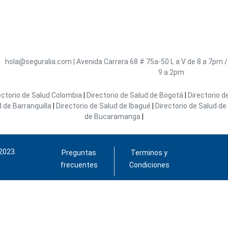
hola@seguralia.com
|
Avenida Carrera 68 # 75a-50
L a V de 8 a 7pm 
9 a 2pm
ectorio de Salud Colombia
|
Directorio de Salud de Bogotá
|
Directorio d
d de Barranquilla
|
Directorio de Salud de Ibagué
|
Directorio de Salud de 
de Bucaramanga
|
2023.
Preguntas
Terminos y
frecuentes
Condiciones