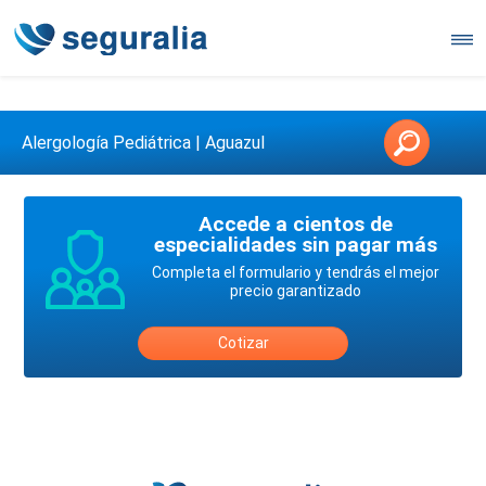
Contáctanos en 3147146006
Alergología Pediátrica | Aguazul
Accede a cientos de
especialidades sin pagar más
Completa el formulario y tendrás el mejor
precio garantizado
Cotizar