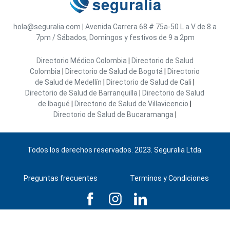
hola@seguralia.com
|
Avenida Carrera 68 # 75a-50
L a V de 8 a
7pm / Sábados, Domingos y festivos de 9 a 2pm
Directorio Médico Colombia
|
Directorio de Salud
Colombia
|
Directorio de Salud de Bogotá
|
Directorio
de Salud de Medellín
|
Directorio de Salud de Cali
|
Directorio de Salud de Barranquilla
|
Directorio de Salud
de Ibagué
|
Directorio de Salud de Villavicencio
|
Directorio de Salud de Bucaramanga
|
Todos los derechos reservados. 2023. Seguralia Ltda.
Preguntas frecuentes
Terminos y Condiciones