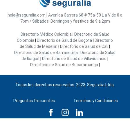
hola@seguralia.com
|
Avenida Carrera 68 # 75a-50
L a V de 8 a
7pm / Sábados, Domingos y festivos de 9 a 2pm
Directorio Médico Colombia
|
Directorio de Salud
Colombia
|
Directorio de Salud de Bogotá
|
Directorio
de Salud de Medellín
|
Directorio de Salud de Cali
|
Directorio de Salud de Barranquilla
|
Directorio de Salud
de Ibagué
|
Directorio de Salud de Villavicencio
|
Directorio de Salud de Bucaramanga
|
Todos los derechos reservados. 2023. Seguralia Ltda.
Preguntas frecuentes
Terminos y Condiciones