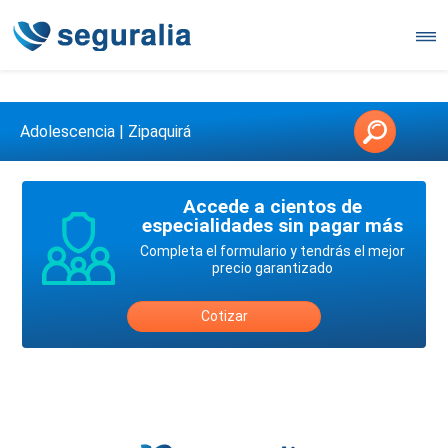
Contáctanos en 3147146006
Adolescencia | Zipaquirá
Accede a cientos de
especialidades sin pagar más
Completa el formulario y tendrás el mejor
precio garantizado
Cotizar