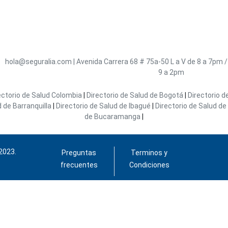
hola@seguralia.com
|
Avenida Carrera 68 # 75a-50
L a V de 8 a 7pm 
9 a 2pm
ectorio de Salud Colombia
|
Directorio de Salud de Bogotá
|
Directorio d
d de Barranquilla
|
Directorio de Salud de Ibagué
|
Directorio de Salud de 
de Bucaramanga
|
2023.
Preguntas
Terminos y
frecuentes
Condiciones