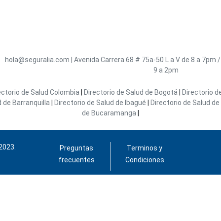
hola@seguralia.com
|
Avenida Carrera 68 # 75a-50
L a V de 8 a 7pm 
9 a 2pm
ectorio de Salud Colombia
|
Directorio de Salud de Bogotá
|
Directorio d
d de Barranquilla
|
Directorio de Salud de Ibagué
|
Directorio de Salud de 
de Bucaramanga
|
2023.
Preguntas
Terminos y
frecuentes
Condiciones