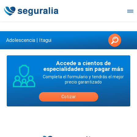
Contáctanos en 3147146006
Adolescencia | Itagui
Accede a cientos de
especialidades sin pagar más
Completa el formulario y tendrás el mejor
precio garantizado
Cotizar