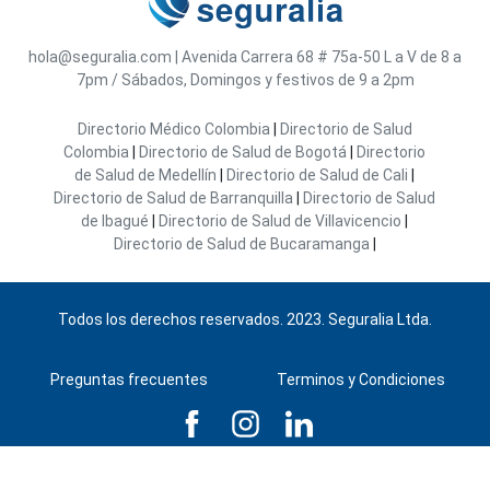
hola@seguralia.com
|
Avenida Carrera 68 # 75a-50
L a V de 8 a
7pm / Sábados, Domingos y festivos de 9 a 2pm
Directorio Médico Colombia
|
Directorio de Salud
Colombia
|
Directorio de Salud de Bogotá
|
Directorio
de Salud de Medellín
|
Directorio de Salud de Cali
|
Directorio de Salud de Barranquilla
|
Directorio de Salud
de Ibagué
|
Directorio de Salud de Villavicencio
|
Directorio de Salud de Bucaramanga
|
Todos los derechos reservados. 2023. Seguralia Ltda.
Preguntas frecuentes
Terminos y Condiciones