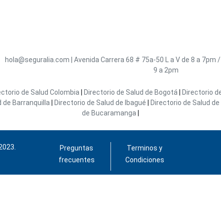
hola@seguralia.com
|
Avenida Carrera 68 # 75a-50
L a V de 8 a 7pm 
9 a 2pm
ectorio de Salud Colombia
|
Directorio de Salud de Bogotá
|
Directorio d
d de Barranquilla
|
Directorio de Salud de Ibagué
|
Directorio de Salud de 
de Bucaramanga
|
2023.
Preguntas
Terminos y
frecuentes
Condiciones