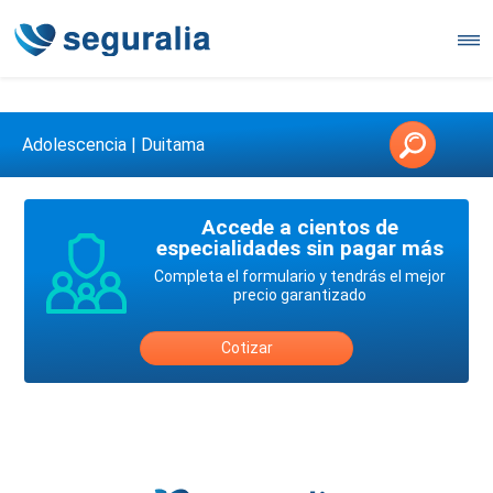
Contáctanos en 3147146006
Adolescencia | Duitama
Accede a cientos de
especialidades sin pagar más
Completa el formulario y tendrás el mejor
precio garantizado
Cotizar