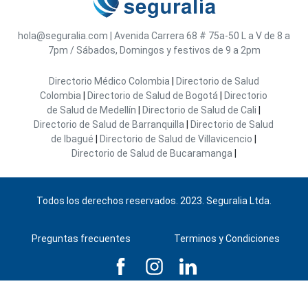
hola@seguralia.com
|
Avenida Carrera 68 # 75a-50
L a V de 8 a
7pm / Sábados, Domingos y festivos de 9 a 2pm
Directorio Médico Colombia
|
Directorio de Salud
Colombia
|
Directorio de Salud de Bogotá
|
Directorio
de Salud de Medellín
|
Directorio de Salud de Cali
|
Directorio de Salud de Barranquilla
|
Directorio de Salud
de Ibagué
|
Directorio de Salud de Villavicencio
|
Directorio de Salud de Bucaramanga
|
Todos los derechos reservados. 2023. Seguralia Ltda.
Preguntas frecuentes
Terminos y Condiciones