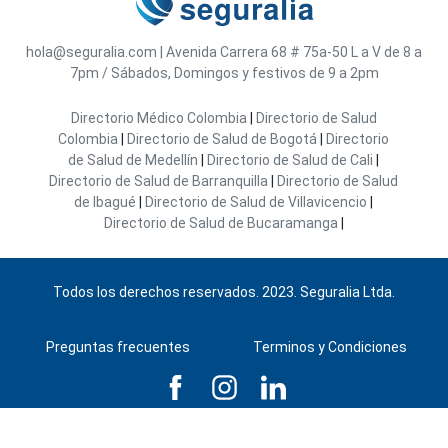
hola@seguralia.com
|
Avenida Carrera 68 # 75a-50
L a V de 8 a
7pm / Sábados, Domingos y festivos de 9 a 2pm
Directorio Médico Colombia
|
Directorio de Salud
Colombia
|
Directorio de Salud de Bogotá
|
Directorio
de Salud de Medellín
|
Directorio de Salud de Cali
|
Directorio de Salud de Barranquilla
|
Directorio de Salud
de Ibagué
|
Directorio de Salud de Villavicencio
|
Directorio de Salud de Bucaramanga
|
Todos los derechos reservados. 2023. Seguralia Ltda.
Preguntas frecuentes
Terminos y Condiciones