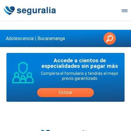
Contáctanos en 3147146006
Adolescencia | Bucaramanga
Accede a cientos de
especialidades sin pagar más
Completa el formulario y tendrás el mejor
precio garantizado
Cotizar